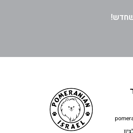
שחדש!
pomera