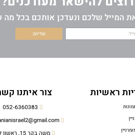
רוצים להישאר מעודכנים?
ת המייל שלכם ונעדכן אותכם בכל מה 
שליחה
ות ראשיות
צור איתנו קשר
מונות
052-6360383
יין
nianisrael2@gmail.com
מרניין
משה בקר 15, ראשון לציון