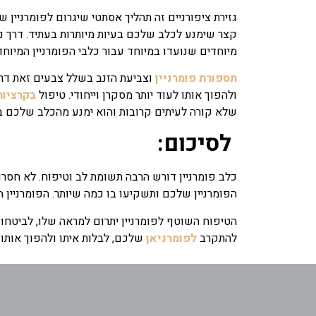
גזירת ציפורניים זה תהליך אסתטי שיגרום לפומרניין 
קצר שימנע לכלב שלכם בעיות מיותרות בעתיד.
דרך נ
מיוחדים שנועדו במיוחד עבור כלבי הפומרניין המיוחד
תספורת פומרניין
וצביעת הזנב בשלל צבעים זאת דרך
ולהפוך אותו לעוד יותר מסקרן וייחודי.
טיפול
בקרציות
שלא קורה לעיתים קרובות והוא ימנע מהכלב שלכם בע
לסיכום:
כלב פומרניין דורש הרבה תשומת לב וטיפוח. לא חסרות
הפומרניין שלכם ותשקיעו בו כמה שיותר. הפומרניין הו
הטיפוח השוטף לפומרניין יתרום למראה שלו, לביטחון
להתקרב
לפומרניאן
שלכם, לבלות איתו ולהפוך אותו